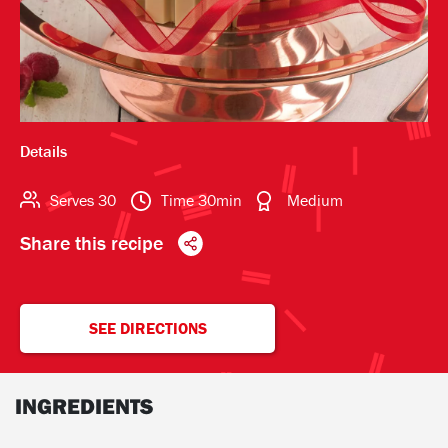
Details
Serves
30
Time
30min
Medium
Share this recipe
SEE DIRECTIONS
INGREDIENTS